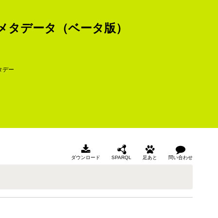
のメタデータ（ベータ版）
タデー
ダウンロード
SPARQL
足あと
問い合わせ