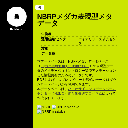
NBRPメダカ表現型メタ
データ
生物種
運用組織/センター
バイオリソース研究セン
ター
対象
データ種
本データベースは、NBRPメダカデータベース
（
https://shigen.nig.ac.jp/medaka/
）の表現型デー
タのメタデータ（オントロジー等でアノテーション
した情報共有のためのデータ）です。
RDFおよび、スプレッドシート形式のデータはダウ
ンロードページから利用できます。
本データベースは、
バイオサイエンスデータベース
センター（NBDC）統合化推進プログラム
によって
作成されています。