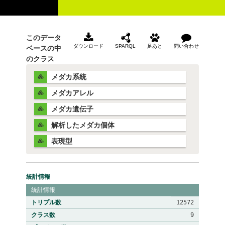
このデータ
ダウンロード
SPARQL
足あと
問い合わせ
ベースの中
のクラス
メダカ系統
メダカアレル
メダカ遺伝子
解析したメダカ個体
表現型
統計情報
統計情報
トリプル数
12572
クラス数
9