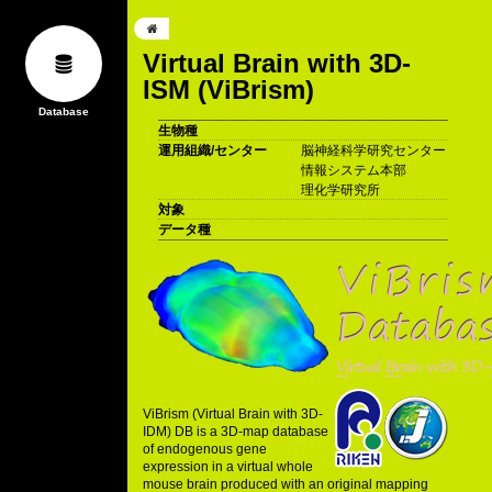
Virtual Brain with 3D-
ISM (ViBrism)
生物種
運用組織/センター
脳神経科学研究センター
情報システム本部
理化学研究所
対象
データ種
ViBrism (Virtual Brain with 3D-
IDM) DB is a 3D-map database
of endogenous gene
expression in a virtual whole
mouse brain produced with an original mapping