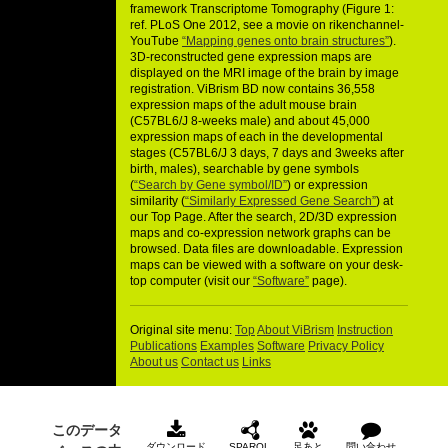
framework Transcriptome Tomography (Figure 1:
ref. PLoS One 2012, see a movie on rikenchannel-
YouTube
“Mapping genes onto brain structures”
).
3D-reconstructed gene expression maps are
displayed on the MRI image of the brain by image
registration. ViBrism BD now contains 36,558
expression maps of the adult mouse brain
(C57BL6/J 8-weeks male) and about 45,000
expression maps of each in the developmental
stages (C57BL6/J 3 days, 7 days and 3weeks after
birth, males), searchable by gene symbols
(
“Search by Gene symbol/ID”
) or expression
similarity (
“Similarly Expressed Gene Search”
) at
our Top Page. After the search, 2D/3D expression
maps and co-expression network graphs can be
browsed. Data files are downloadable. Expression
maps can be viewed with a software on your desk-
top computer (visit our
“Software”
page).
Original site menu:
Top
About ViBrism
Instruction
Publications
Examples
Software
Privacy Policy
About us
Contact us
Links
このデータ
ダウンロード
SPARQL
足あと
問い合わせ