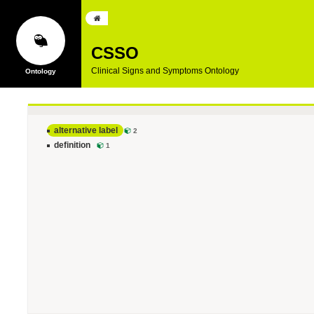
CSSO
Clinical Signs and Symptoms Ontology
alternative label
2
definition
1