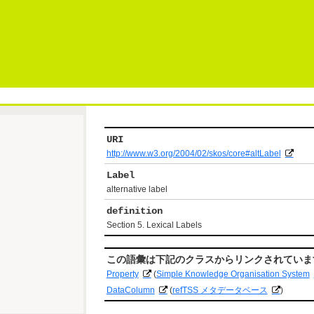
URI
http://www.w3.org/2004/02/skos/core#altLabel
Label
alternative label
definition
Section 5. Lexical Labels
この語彙は下記のクラスからリンクされていま
Property
(
Simple Knowledge Organisation System
DataColumn
(
refTSS メタデータベース
)